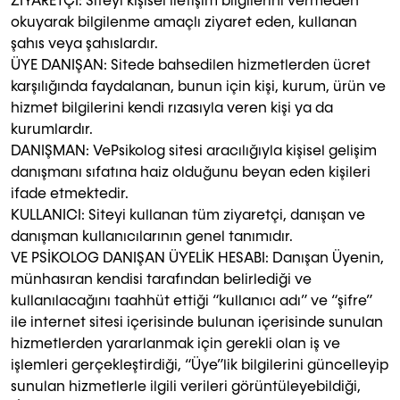
ZİYARETÇİ: Siteyi kişisel iletişim bilgilerini vermeden
okuyarak bilgilenme amaçlı ziyaret eden, kullanan
şahıs veya şahıslardır.
ÜYE DANIŞAN: Sitede bahsedilen hizmetlerden ücret
karşılığında faydalanan, bunun için kişi, kurum, ürün ve
hizmet bilgilerini kendi rızasıyla veren kişi ya da
kurumlardır.
DANIŞMAN: VePsikolog sitesi aracılığıyla kişisel gelişim
danışmanı sıfatına haiz olduğunu beyan eden kişileri
ifade etmektedir.
KULLANICI: Siteyi kullanan tüm ziyaretçi, danışan ve
danışman kullanıcılarının genel tanımıdır.
VE PSİKOLOG DANIŞAN ÜYELİK HESABI: Danışan Üyenin,
münhasıran kendisi tarafından belirlediği ve
kullanılacağını taahhüt ettiği “kullanıcı adı” ve “şifre”
ile internet sitesi içerisinde bulunan içerisinde sunulan
hizmetlerden yararlanmak için gerekli olan iş ve
işlemleri gerçekleştirdiği, “Üye”lik bilgilerini güncelleyip
sunulan hizmetlerle ilgili verileri görüntüleyebildiği,