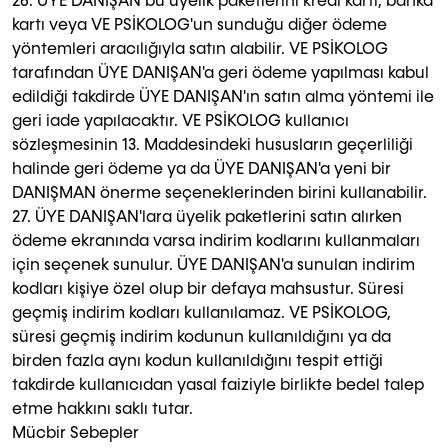
26. ÜYE DANIŞAN bu üyelik paketlerini kredi kartı, banka
kartı veya VE PSİKOLOG'un sunduğu diğer ödeme
yöntemleri aracılığıyla satın alabilir. VE PSİKOLOG
tarafından ÜYE DANIŞAN'a geri ödeme yapılması kabul
edildiği takdirde ÜYE DANIŞAN'ın satın alma yöntemi ile
geri iade yapılacaktır. VE PSİKOLOG kullanıcı
sözleşmesinin 13. Maddesindeki hususların geçerliliği
halinde geri ödeme ya da ÜYE DANIŞAN'a yeni bir
DANIŞMAN önerme seçeneklerinden birini kullanabilir.
27. ÜYE DANIŞAN'lara üyelik paketlerini satın alırken
ödeme ekranında varsa indirim kodlarını kullanmaları
için seçenek sunulur. ÜYE DANIŞAN'a sunulan indirim
kodları kişiye özel olup bir defaya mahsustur. Süresi
geçmiş indirim kodları kullanılamaz. VE PSİKOLOG,
süresi geçmiş indirim kodunun kullanıldığını ya da
birden fazla aynı kodun kullanıldığını tespit ettiği
takdirde kullanıcıdan yasal faiziyle birlikte bedel talep
etme hakkını saklı tutar.
Mücbir Sebepler