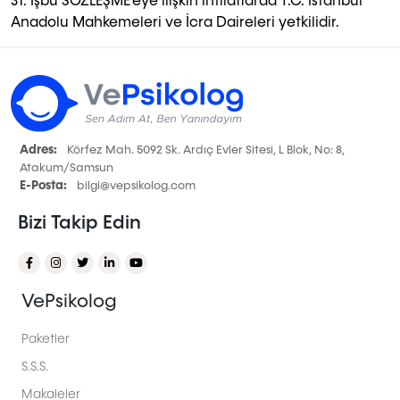
31. İşbu SÖZLEŞME'eye ilişkin ihtilaflarda T.C. İstanbul
Anadolu Mahkemeleri ve İcra Daireleri yetkilidir.
Adres:
Körfez Mah. 5092 Sk. Ardıç Evler Sitesi, L Blok, No: 8,
Atakum/Samsun
E-Posta:
bilgi@vepsikolog.com
Bizi Takip Edin
VePsikolog
Paketler
S.S.S.
Makaleler