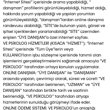
“İnternet Sitesi” içerisinde arama yapabildiği, “
danışman” profillerini görüntüleyebildiği, hizmet aldığı,
hakkında yorum yapabildiği ve yapılan yorumları
görüntüleyebildiği, “danışman”lardan online danışma
randevusu alabildiği, “SİTE”de bulunan yazılı, görsel ve
işitsel içeriklerden yararlanabildiği “SİTE” üzerinden
erişilen “ÜYE DANIŞAN”a özel internet sayfası.
VE PSİKOLOG HİZMETLERİ (KISACA “HİZMET”): “İnternet
Sitesi” içerisinde “Tüm Üye”lerin veya
KULLANICI'ların işbu sözleşme içerisinde tanımlı olan
işlemlerini gerçekleştirmelerini sağlamak amacıyla “VE
PSİKOLOG” tarafından ortaya konulan uygulamalar.
ONLİNE DANIŞMA: “ÜYE DANIŞAN” ile “DANIŞMAN”
arasında yapılan, çevrimiçi olarak, süresi ve ücreti “VE
PSİKOLOG” tarafından belirlenen, “UZMAN” ve “ÜYE
DANIŞAN” tarafından birlikte tarih ve saatinin
belirlendiği, “VE PSİKOLOG” tarafından altyapı
hizmetlerinin sunulduğu görüşmeyi ifade eder.
ONLİNE ÖDEME SİSTEMİ: VE PSİKOLOG’un anlaştığı