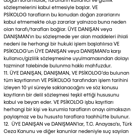
doğan sorumluluk, tarafların kullanıcı ve gizlilik
sözleşmelerini kabul etmesiyle başlar. VE
PSİKOLOG tarafların bu konudan doğan zararlarını
kabul etmemekte olup zararlar yalnızca buna neden
olan tarafı/tarafları bağlar. ÜYE DANIŞAN veya
DANIŞMAN'ın bu sözleşmede yer alan maddeleri ihlali
nedeni ile herhangi bir hukuki işlem başlatılırsa VE
PSİKOLOG'un ÜYE DANIŞAN veya DANIŞMAN'a karşı
kullanıcı/gizlilik sözleşmesine uyulmamasından dolayı
tazminat talebinde bulunma hakkı mahfuzdur.
11. ÜYE DANIŞAN, DANIŞMAN, VE PSİKOLOG’da bulunan
tüm kayıtlarının VE PSİKOLOG tarafından işlem tarihini
izleyen 10 yıl süreyle saklanacağını ve söz konusu
kayıtların bir delil sözleşmesi teşkil ettiği hususunu
kabul ve beyan eder. VE PSİKOLOG işbu kayıtları
herhangi bir kişi ve kurumla tarafların onayı olmaksızın
paylaşmaz ve bu hususta taraflara taahhütte bulunur.
12. ÜYE DANIŞAN ve DANIŞMAN'lar, T.C. Anayasa'sı, Türk
Ceza Kanunu ve diğer kanunlar nedeniyle suç sayılan