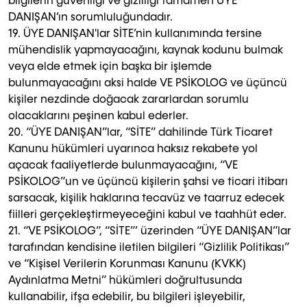
bilgilerin güvenliği ve gizliliği tamamen ÜYE
DANIŞAN’ın sorumluluğundadır.
19. ÜYE DANIŞAN'lar SİTE’nin kullanımında tersine
mühendislik yapmayacağını, kaynak kodunu bulmak
veya elde etmek için başka bir işlemde
bulunmayacağını aksi halde VE PSİKOLOG ve üçüncü
kişiler nezdinde doğacak zararlardan sorumlu
olacaklarını peşinen kabul ederler.
20. “ÜYE DANIŞAN”lar, “SİTE” dahilinde Türk Ticaret
Kanunu hükümleri uyarınca haksız rekabete yol
açacak faaliyetlerde bulunmayacağını, “VE
PSİKOLOG”un ve üçüncü kişilerin şahsi ve ticari itibarı
sarsacak, kişilik haklarına tecavüz ve taarruz edecek
fiilleri gerçekleştirmeyeceğini kabul ve taahhüt eder.
21. “VE PSİKOLOG”, “SİTE”’ üzerinden “ÜYE DANIŞAN”lar
tarafından kendisine iletilen bilgileri “Gizlilik Politikası”
ve “Kişisel Verilerin Korunması Kanunu (KVKK)
Aydınlatma Metni” hükümleri doğrultusunda
kullanabilir, ifşa edebilir, bu bilgileri işleyebilir,