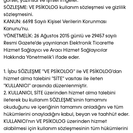
görsel, yazınsal ve işitsel imgeler.
SÖZLEŞME: VE PSİKOLOG kullanım sözleşmesi ve gizlilik
sözleşmesini.
KANUN: 6698 Sayılı Kişisel Verilerin Korunması
Kanunu’nu.
YÖNETMELİK: 26 Ağustos 2015 günlü ve 29457 sayılı
Resmi Gazete’de yayınlanan Elektronik Ticarette
Hizmet Sağlayıcı ve Aracı Hizmet Sağlayıcılar
Hakkında Yönetmelik’i ifade eder.
1. İşbu SÖZLEŞME "VE PSİKOLOG" ile VE PSİKOLOG'dan
hizmet alma talebini "SİTE" vasıtası ile ileten
"KULLANICI" arasında düzenlenmiştir.
2. KULLANICI, SİTE üzerinden hizmet alma talebini
ileterek bu kullanım SÖZLEŞME'sinin tamamını
okuduğunu ve içeriğinin tamamını anladığını ve tüm
hükümlerini onayladığını kabul, beyan ve taahhüt eder.
KULLANICI'nın VE PSİKOLOG üzerinden hizmet
alabilmesi için kullanım sözleşmesinin tüm hükümlerini