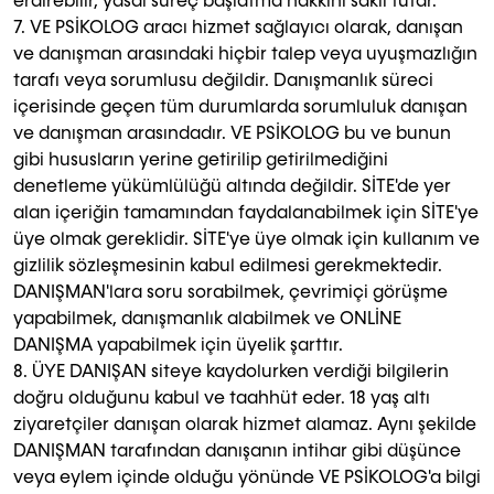
erdirebilir, yasal süreç başlatma hakkını saklı tutar.
7. VE PSİKOLOG aracı hizmet sağlayıcı olarak, danışan
ve danışman arasındaki hiçbir talep veya uyuşmazlığın
tarafı veya sorumlusu değildir. Danışmanlık süreci
içerisinde geçen tüm durumlarda sorumluluk danışan
ve danışman arasındadır. VE PSİKOLOG bu ve bunun
gibi hususların yerine getirilip getirilmediğini
denetleme yükümlülüğü altında değildir. SİTE'de yer
alan içeriğin tamamından faydalanabilmek için SİTE'ye
üye olmak gereklidir. SİTE'ye üye olmak için kullanım ve
gizlilik sözleşmesinin kabul edilmesi gerekmektedir.
DANIŞMAN'lara soru sorabilmek, çevrimiçi görüşme
yapabilmek, danışmanlık alabilmek ve ONLİNE
DANIŞMA yapabilmek için üyelik şarttır.
8. ÜYE DANIŞAN siteye kaydolurken verdiği bilgilerin
doğru olduğunu kabul ve taahhüt eder. 18 yaş altı
ziyaretçiler danışan olarak hizmet alamaz. Aynı şekilde
DANIŞMAN tarafından danışanın intihar gibi düşünce
veya eylem içinde olduğu yönünde VE PSİKOLOG'a bilgi