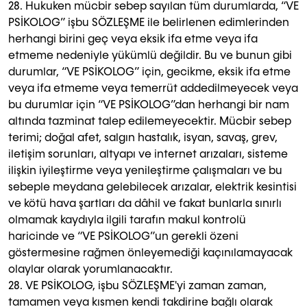
28. Hukuken mücbir sebep sayılan tüm durumlarda, “VE
PSİKOLOG” işbu SÖZLEŞME ile belirlenen edimlerinden
herhangi birini geç veya eksik ifa etme veya ifa
etmeme nedeniyle yükümlü değildir. Bu ve bunun gibi
durumlar, “VE PSİKOLOG” için, gecikme, eksik ifa etme
veya ifa etmeme veya temerrüt addedilmeyecek veya
bu durumlar için “VE PSİKOLOG”dan herhangi bir nam
altında tazminat talep edilemeyecektir. Mücbir sebep
terimi; doğal afet, salgın hastalık, isyan, savaş, grev,
iletişim sorunları, altyapı ve internet arızaları, sisteme
ilişkin iyileştirme veya yenileştirme çalışmaları ve bu
sebeple meydana gelebilecek arızalar, elektrik kesintisi
ve kötü hava şartları da dâhil ve fakat bunlarla sınırlı
olmamak kaydıyla ilgili tarafın makul kontrolü
haricinde ve “VE PSİKOLOG”un gerekli özeni
göstermesine rağmen önleyemediği kaçınılamayacak
olaylar olarak yorumlanacaktır.
28. VE PSİKOLOG, işbu SÖZLEŞME'yi zaman zaman,
tamamen veya kısmen kendi takdirine bağlı olarak