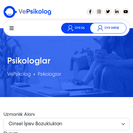
ÜYE OL
ÜYE GİRİŞİ
Psikologlar
VePsikolog
>
Psikologlar
Uzmanlık Alanı