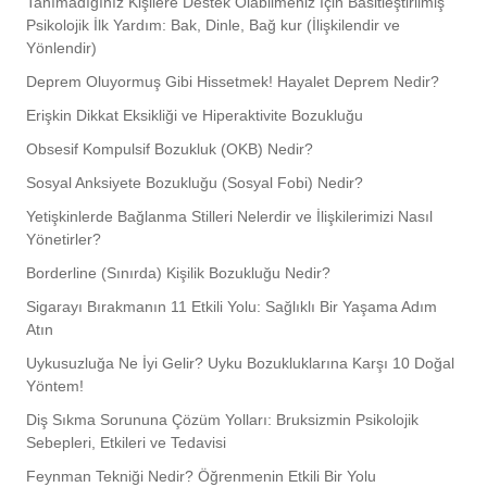
Tanımadığınız Kişilere Destek Olabilmeniz İçin Basitleştirilmiş
Psikolojik İlk Yardım: Bak, Dinle, Bağ kur (İlişkilendir ve
Yönlendir)
Deprem Oluyormuş Gibi Hissetmek! Hayalet Deprem Nedir?
Erişkin Dikkat Eksikliği ve Hiperaktivite Bozukluğu
Obsesif Kompulsif Bozukluk (OKB) Nedir?
Sosyal Anksiyete Bozukluğu (Sosyal Fobi) Nedir?
Yetişkinlerde Bağlanma Stilleri Nelerdir ve İlişkilerimizi Nasıl
Yönetirler?
Borderline (Sınırda) Kişilik Bozukluğu Nedir?
Sigarayı Bırakmanın 11 Etkili Yolu: Sağlıklı Bir Yaşama Adım
Atın
Uykusuzluğa Ne İyi Gelir? Uyku Bozukluklarına Karşı 10 Doğal
Yöntem!
Diş Sıkma Sorununa Çözüm Yolları: Bruksizmin Psikolojik
Sebepleri, Etkileri ve Tedavisi
Feynman Tekniği Nedir? Öğrenmenin Etkili Bir Yolu