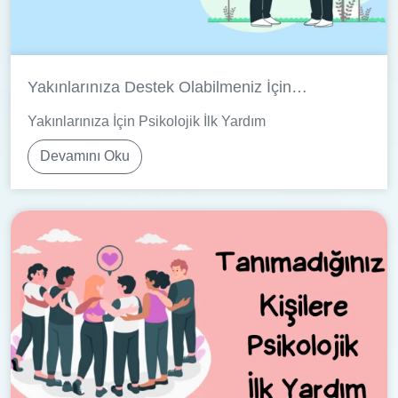
Yakınlarınıza Destek Olabilmeniz İçin
Basitleştirilmiş Psikolojik İlk Yardım: Bak, Dinle,
Yakınlarınıza İçin Psikolojik İlk Yardım
Bağ kur (İlişkilendir ve Yönlendir)
Devamını Oku